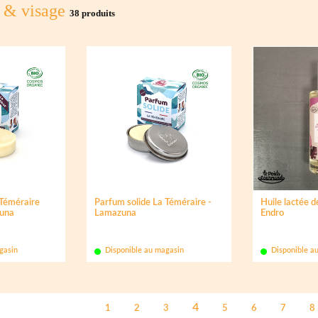
s & visage
38 produits
 Téméraire
Parfum solide La Téméraire -
Huile lactée d
zuna
Lamazuna
Endro
gasin
Disponible au magasin
Disponible a
4
1
2
3
5
6
7
8