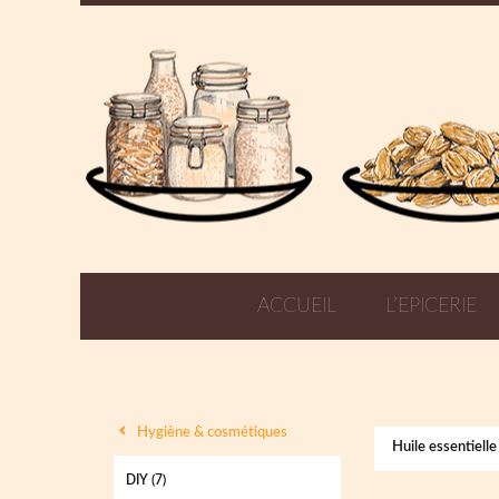
ACCUEIL
L’EPICERIE
Hygiène & cosmétiques
Huile essentielle
DIY
(7)