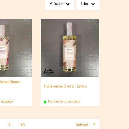
Afficher
Trier
émaquillante -
Huile sèche 3 en 1 - Endro
u magasin
Disponible au magasin
Suivant
9
10