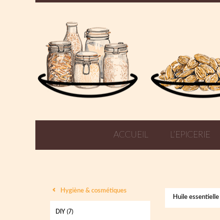
ACCUEIL
L’EPICERIE
Hygiène & cosmétiques
Huile essentielle
DIY
(7)