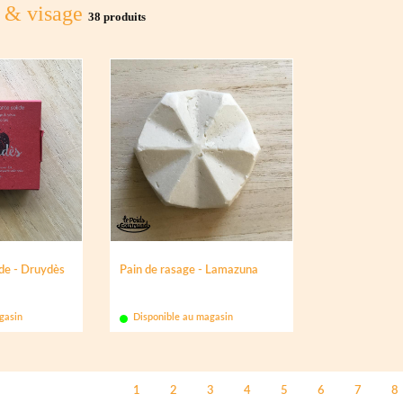
s & visage
38 produits
de - Druydès
Pain de rasage - Lamazuna
gasin
Disponible au magasin
1
2
3
4
5
6
7
8