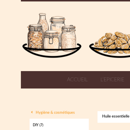
ACCUEIL
L’EPICERIE
Hygiène & cosmétiques
Huile essentielle
DIY
(7)